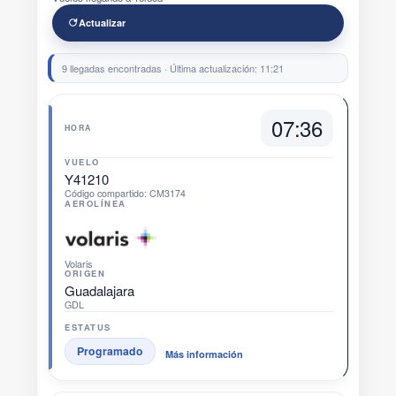
Actualizar
9 llegadas encontradas · Última actualización: 11:21
07:36
HORA
VUELO
Y41210
Código compartido: CM3174
AEROLÍNEA
Volaris
ORIGEN
Guadalajara
GDL
ESTATUS
Programado
Más información