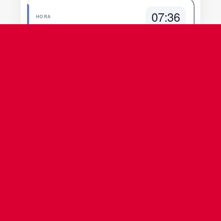
07:36
HORA
VUELO
Y41210
AEROLÍNEA
Volaris
ORIGEN
Guadalajara
GDL
ESTATUS
Programado
Más información
08:12
HORA
VUELO
VB9244
AEROLÍNEA